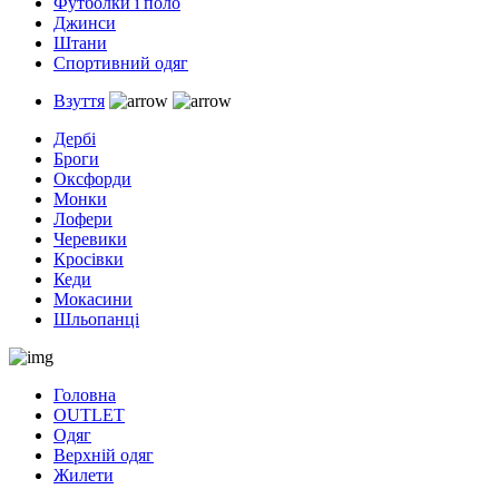
Футболки і поло
Джинси
Штани
Спортивний одяг
Взуття
Дербі
Броги
Оксфорди
Монки
Лофери
Черевики
Кросівки
Кеди
Мокасини
Шльопанці
Головна
OUTLET
Одяг
Верхній одяг
Жилети