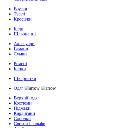
Взуття
Туфлі
Кросівки
Кеди
Шльопанці
Аксесуари
Гаманці
Сумки
Ремені
Кепки
Шкарпетки
Одяг
Верхній одяг
Костюми
Піджаки
Кардигани
Сорочки
Светри і гольфи