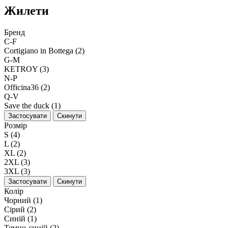
Жилети
Бренд
C-F
Cortigiano in Bottega (2)
G-M
KETROY (3)
N-P
Officina36 (2)
Q-V
Save the duck (1)
Застосувати
Скинути
Розмір
S (4)
L (2)
XL (2)
2XL (3)
3XL (3)
Застосувати
Скинути
Колір
Чорний (1)
Сірий (2)
Синій (1)
Темно-синій (2)