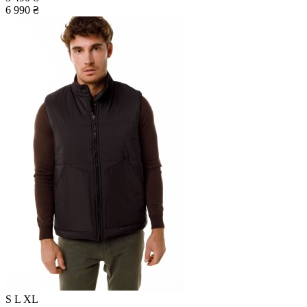
6 990 ₴
S
L
XL