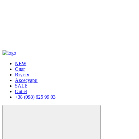
NEW
Одяг
Взуття
Аксесуари
SALE
Outlet
+38 (098) 625 99 03