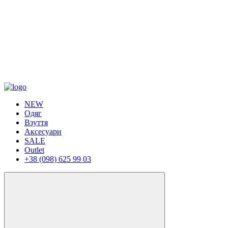
NEW
Одяг
Взуття
Аксесуари
SALE
Outlet
+38 (098) 625 99 03