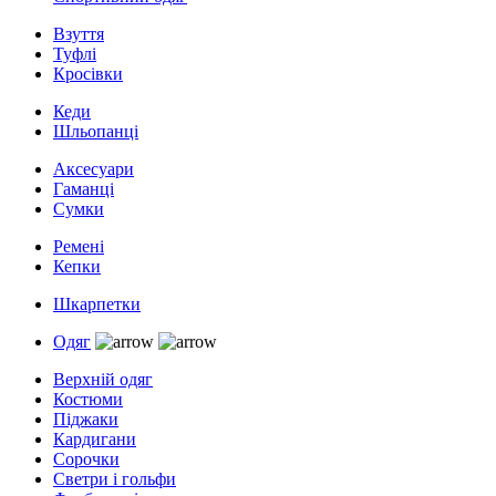
Взуття
Туфлі
Кросівки
Кеди
Шльопанці
Аксесуари
Гаманці
Сумки
Ремені
Кепки
Шкарпетки
Одяг
Верхній одяг
Костюми
Піджаки
Кардигани
Сорочки
Светри і гольфи