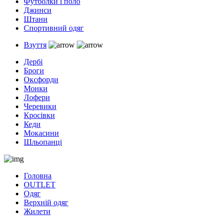
Футболки і поло
Джинси
Штани
Спортивний одяг
Взуття
Дербі
Броги
Оксфорди
Монки
Лофери
Черевики
Кросівки
Кеди
Мокасини
Шльопанці
Головна
OUTLET
Одяг
Верхній одяг
Жилети