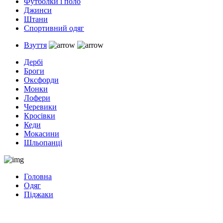
Футболки і поло
Джинси
Штани
Спортивний одяг
Взуття
Дербі
Броги
Оксфорди
Монки
Лофери
Черевики
Кросівки
Кеди
Мокасини
Шльопанці
Головна
Одяг
Піджаки