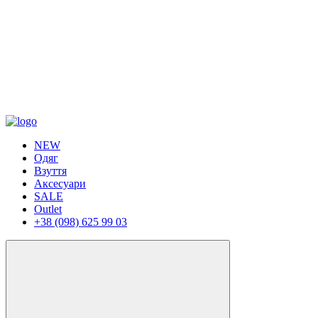
NEW
Одяг
Взуття
Аксесуари
SALE
Outlet
+38 (098) 625 99 03