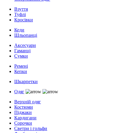
Взуття
Туфлі
Кросівки
Кеди
Шльопанці
Аксесуари
Гаманці
Сумки
Ремені
Кепки
Шкарпетки
Одяг
Верхній одяг
Костюми
Піджаки
Кардигани
Сорочки
Светри і гольфи