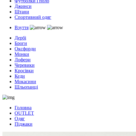
Футболки і поло
Джинси
Штани
Спортивний одяг
Взуття
Дербі
Броги
Оксфорди
Монки
Лофери
Черевики
Кросівки
Кеди
Мокасини
Шльопанці
Головна
OUTLET
Одяг
Піджаки