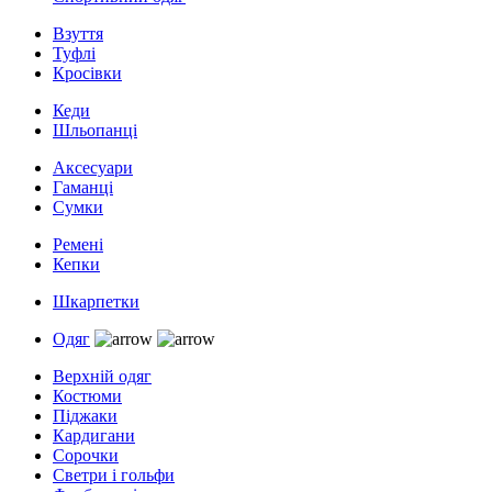
Взуття
Туфлі
Кросівки
Кеди
Шльопанці
Аксесуари
Гаманці
Сумки
Ремені
Кепки
Шкарпетки
Одяг
Верхній одяг
Костюми
Піджаки
Кардигани
Сорочки
Светри і гольфи