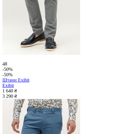
48
-50%
-50%
Штани Exibit
Exibit
1 640 ₴
3 290 ₴