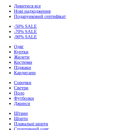
Дивитися все
Нові надходження
Подарунковий сертифікат
-50% SALE
-70% SALE
-90% SALE
Одяг
Куртки
Жилети
Костюми
Піджаки
Кардигани
Сорочки
Светри
Поло
Футболки
Джинси
Штани
Шорти
Плавальні шорти
Спортивний одяг