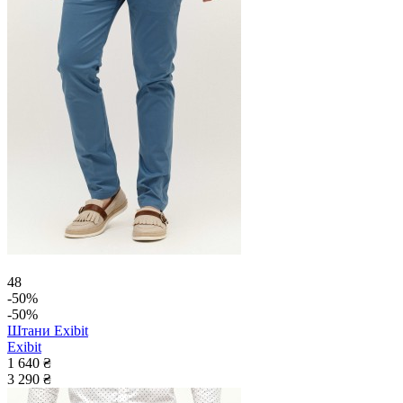
48
-50%
-50%
Штани Exibit
Exibit
1 640 ₴
3 290 ₴