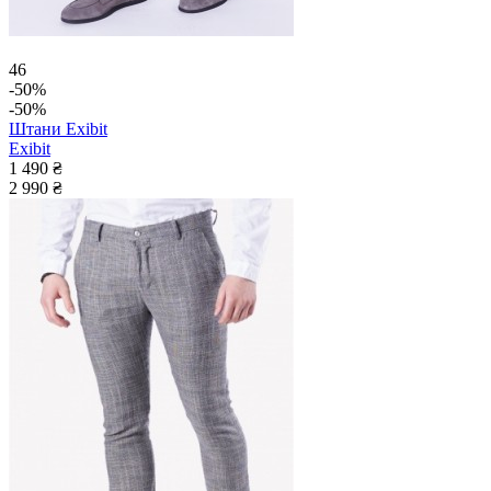
46
-50%
-50%
Штани Exibit
Exibit
1 490 ₴
2 990 ₴