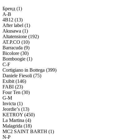
Бренд (1)
A-B
4B12 (13)
After label (1)
Akusawa (1)
Altatensione (192)
AT.P.CO (10)
Barracuda (9)
Bicolore (30)
Bomboogie (1)
C-F
Cortigiano in Bottega (399)
Daniele Fiesoli (75)
Exibit (146)
FABI (23)
Four Ten (30)
G-M
Invicta (1)
Jeordieʼs (13)
KETROY (450)
La Martina (4)
Malagrida (18)
MC2 SAINT BARTH (1)
N-P