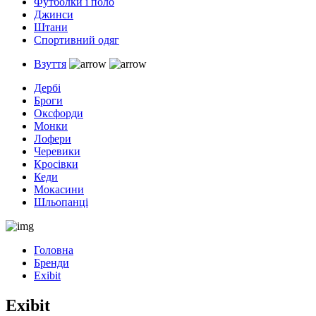
Футболки і поло
Джинси
Штани
Спортивний одяг
Взуття
Дербі
Броги
Оксфорди
Монки
Лофери
Черевики
Кросівки
Кеди
Мокасини
Шльопанці
Головна
Бренди
Exibit
Exibit