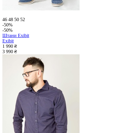
46
48
50
52
-50%
-50%
Штани Exibit
Exibit
1 990 ₴
3 990 ₴