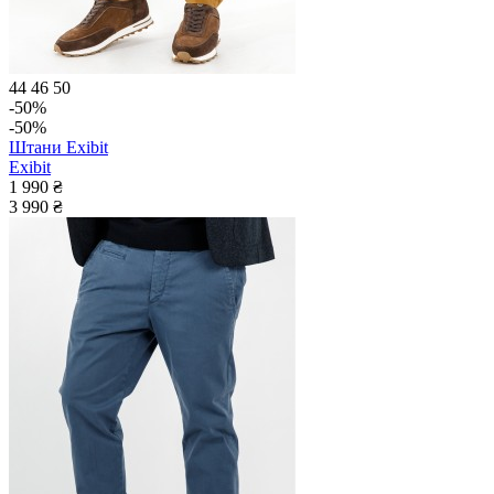
44
46
50
-50%
-50%
Штани Exibit
Exibit
1 990 ₴
3 990 ₴