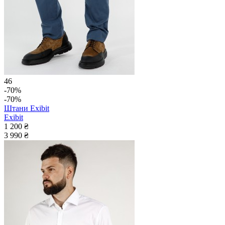
46
-70%
-70%
Штани Exibit
Exibit
1 200 ₴
3 990 ₴