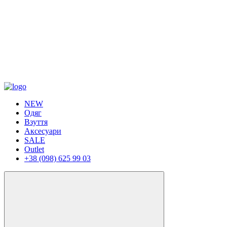
NEW
Одяг
Взуття
Аксесуари
SALE
Outlet
+38 (098) 625 99 03