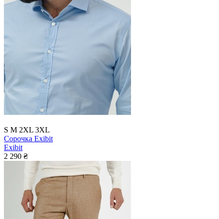
S
M
2XL
3XL
Сорочка Exibit
Exibit
2 290 ₴