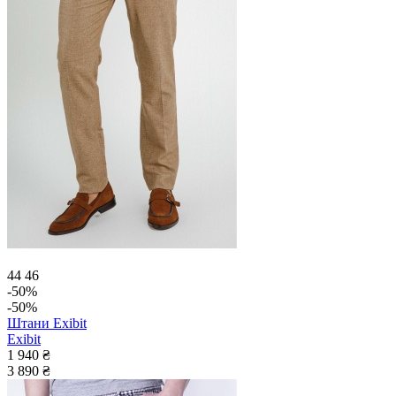
44
46
-50%
-50%
Штани Exibit
Exibit
1 940 ₴
3 890 ₴