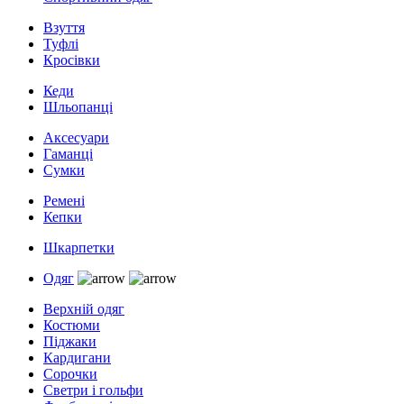
Взуття
Туфлі
Кросівки
Кеди
Шльопанці
Аксесуари
Гаманці
Сумки
Ремені
Кепки
Шкарпетки
Одяг
Верхній одяг
Костюми
Піджаки
Кардигани
Сорочки
Светри і гольфи