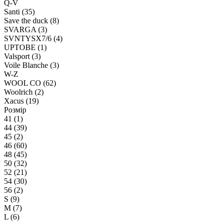
Q-V
Santi (35)
Save the duck (8)
SVARGA (3)
SVNTYSX7/6 (4)
UPTOBE (1)
Valsport (3)
Voile Blanche (3)
W-Z
WOOL CO (62)
Woolrich (2)
Xacus (19)
Розмір
41 (1)
44 (39)
45 (2)
46 (60)
48 (45)
50 (32)
52 (21)
54 (30)
56 (2)
S (9)
M (7)
L (6)