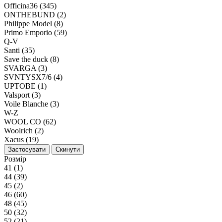
Officina36 (345)
ONTHEBUND (2)
Philippe Model (8)
Primo Emporio (59)
Q-V
Santi (35)
Save the duck (8)
SVARGA (3)
SVNTYSX7/6 (4)
UPTOBE (1)
Valsport (3)
Voile Blanche (3)
W-Z
WOOL CO (62)
Woolrich (2)
Xacus (19)
Застосувати
Скинути
Розмір
41 (1)
44 (39)
45 (2)
46 (60)
48 (45)
50 (32)
52 (21)