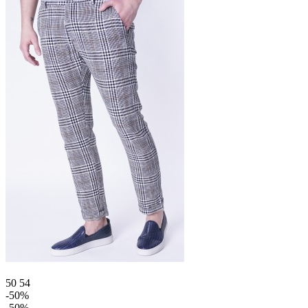
50
54
-50%
-50%