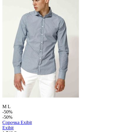
M
L
-50%
-50%
Сорочка Exibit
Exibit