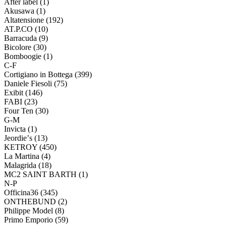
After label (1)
Akusawa (1)
Altatensione (192)
AT.P.CO (10)
Barracuda (9)
Bicolore (30)
Bomboogie (1)
C-F
Cortigiano in Bottega (399)
Daniele Fiesoli (75)
Exibit (146)
FABI (23)
Four Ten (30)
G-M
Invicta (1)
Jeordieʼs (13)
KETROY (450)
La Martina (4)
Malagrida (18)
MC2 SAINT BARTH (1)
N-P
Officina36 (345)
ONTHEBUND (2)
Philippe Model (8)
Primo Emporio (59)