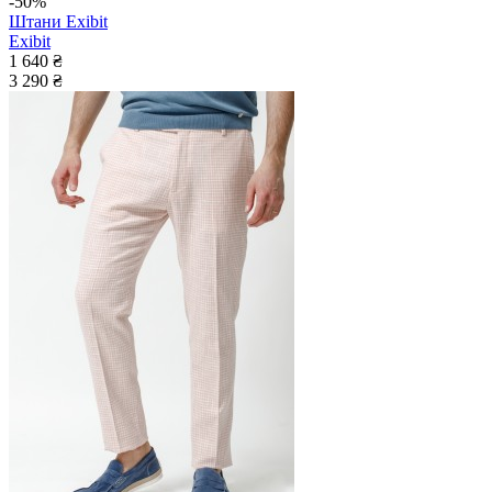
-50%
Штани Exibit
Exibit
1 640 ₴
3 290 ₴