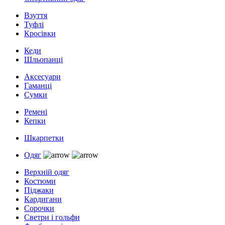
Взуття
Туфлі
Кросівки
Кеди
Шльопанці
Аксесуари
Гаманці
Сумки
Ремені
Кепки
Шкарпетки
Одяг
Верхній одяг
Костюми
Піджаки
Кардигани
Сорочки
Светри і гольфи