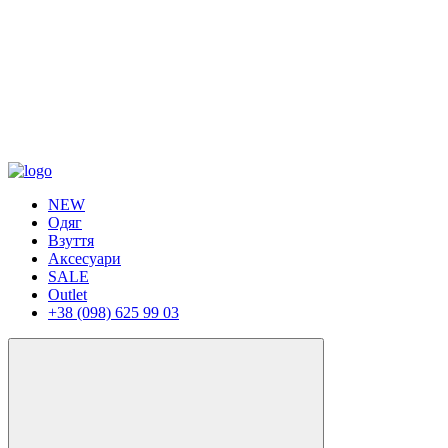
NEW
Одяг
Взуття
Аксесуари
SALE
Outlet
+38 (098) 625 99 03