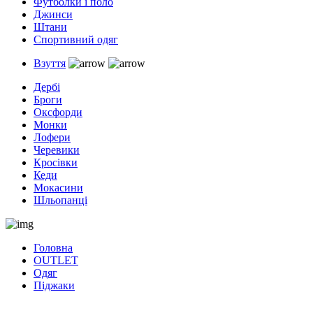
Футболки і поло
Джинси
Штани
Спортивний одяг
Взуття
Дербі
Броги
Оксфорди
Монки
Лофери
Черевики
Кросівки
Кеди
Мокасини
Шльопанці
Головна
OUTLET
Одяг
Піджаки