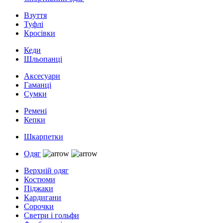
Взуття
Туфлі
Кросівки
Кеди
Шльопанці
Аксесуари
Гаманці
Сумки
Ремені
Кепки
Шкарпетки
Одяг
Верхній одяг
Костюми
Піджаки
Кардигани
Сорочки
Светри і гольфи