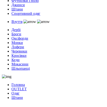
Футболки і поло
Джинси
Штани
Спортивний одяг
Взуття
Дербі
Броги
Оксфорди
Монки
Лофери
Черевики
Кросівки
Кеди
Мокасини
Шльопанці
Головна
OUTLET
Одяг
Штани