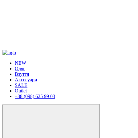
NEW
Одяг
Взуття
Аксесуари
SALE
Outlet
+38 (098) 625 99 03