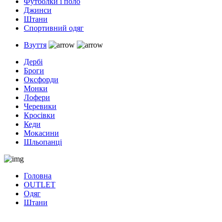
Футболки і поло
Джинси
Штани
Спортивний одяг
Взуття
Дербі
Броги
Оксфорди
Монки
Лофери
Черевики
Кросівки
Кеди
Мокасини
Шльопанці
Головна
OUTLET
Одяг
Штани