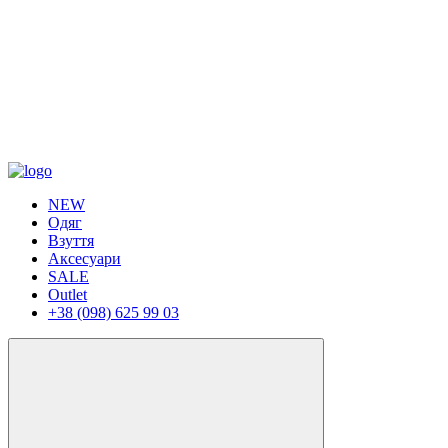
NEW
Одяг
Взуття
Аксесуари
SALE
Outlet
+38 (098) 625 99 03