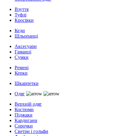
Взуття
Туфлі
Кросівки
Кеди
Шльопанці
Аксесуари
Гаманці
Сумки
Ремені
Кепки
Шкарпетки
Одяг
Верхній одяг
Костюми
Піджаки
Кардигани
Сорочки
Светри і гольфи