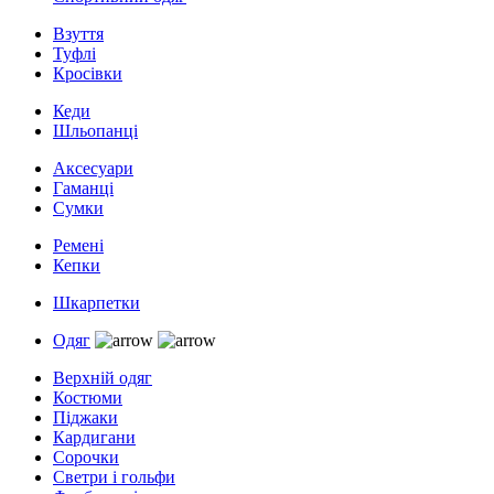
Взуття
Туфлі
Кросівки
Кеди
Шльопанці
Аксесуари
Гаманці
Сумки
Ремені
Кепки
Шкарпетки
Одяг
Верхній одяг
Костюми
Піджаки
Кардигани
Сорочки
Светри і гольфи