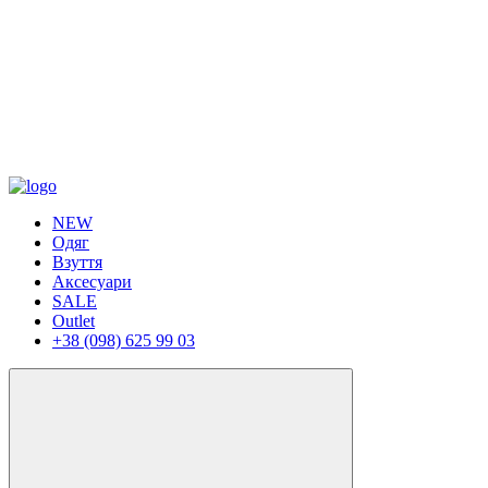
NEW
Одяг
Взуття
Аксесуари
SALE
Outlet
+38 (098) 625 99 03