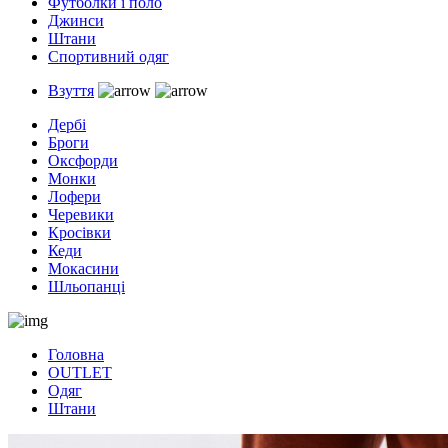
Футболки і поло
Джинси
Штани
Спортивний одяг
Взуття
Дербі
Броги
Оксфорди
Монки
Лофери
Черевики
Кросівки
Кеди
Мокасини
Шльопанці
Головна
OUTLET
Одяг
Штани