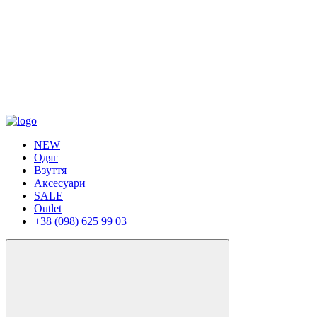
NEW
Одяг
Взуття
Аксесуари
SALE
Outlet
+38 (098) 625 99 03