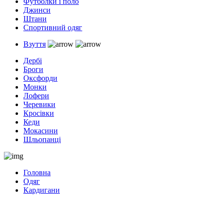
Футболки і поло
Джинси
Штани
Спортивний одяг
Взуття
Дербі
Броги
Оксфорди
Монки
Лофери
Черевики
Кросівки
Кеди
Мокасини
Шльопанці
Головна
Одяг
Кардигани