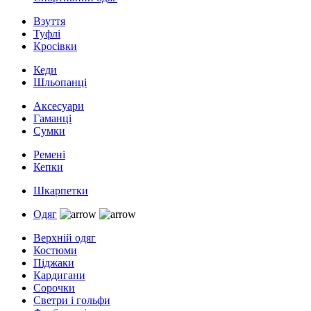
Взуття
Туфлі
Кросівки
Кеди
Шльопанці
Аксесуари
Гаманці
Сумки
Ремені
Кепки
Шкарпетки
Одяг
Верхній одяг
Костюми
Піджаки
Кардигани
Сорочки
Светри і гольфи