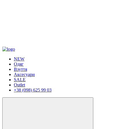
NEW
Одяг
Взуття
Аксесуари
SALE
Outlet
+38 (098) 625 99 03