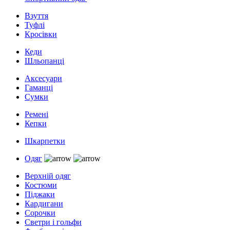
Взуття
Туфлі
Кросівки
Кеди
Шльопанці
Аксесуари
Гаманці
Сумки
Ремені
Кепки
Шкарпетки
Одяг
Верхній одяг
Костюми
Піджаки
Кардигани
Сорочки
Светри і гольфи