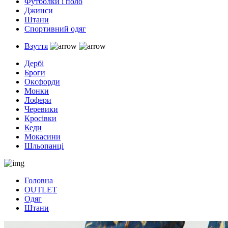
Футболки і поло
Джинси
Штани
Спортивний одяг
Взуття
Дербі
Броги
Оксфорди
Монки
Лофери
Черевики
Кросівки
Кеди
Мокасини
Шльопанці
Головна
OUTLET
Одяг
Штани