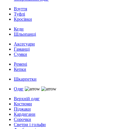
Взуття
Туфлі
Кросівки
Кеди
Шльопанці
Аксесуари
Гаманці
Сумки
Ремені
Кепки
Шкарпетки
Одяг
Верхній одяг
Костюми
Піджаки
Кардигани
Сорочки
Светри і гольфи