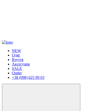
NEW
Одяг
Взуття
Аксесуари
SALE
Outlet
+38 (098) 625 99 03