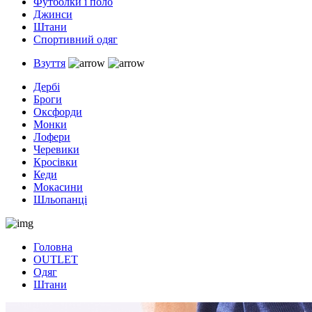
Футболки і поло
Джинси
Штани
Спортивний одяг
Взуття
Дербі
Броги
Оксфорди
Монки
Лофери
Черевики
Кросівки
Кеди
Мокасини
Шльопанці
Головна
OUTLET
Одяг
Штани