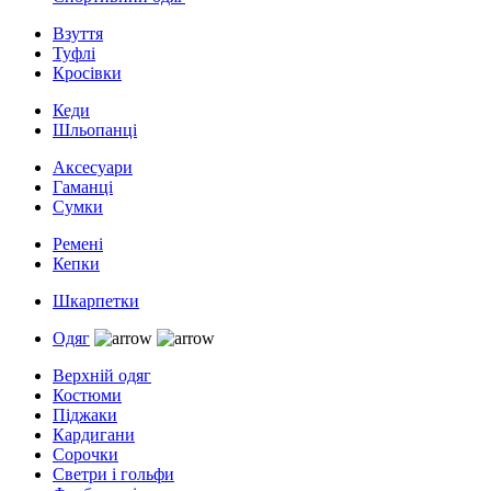
Взуття
Туфлі
Кросівки
Кеди
Шльопанці
Аксесуари
Гаманці
Сумки
Ремені
Кепки
Шкарпетки
Одяг
Верхній одяг
Костюми
Піджаки
Кардигани
Сорочки
Светри і гольфи