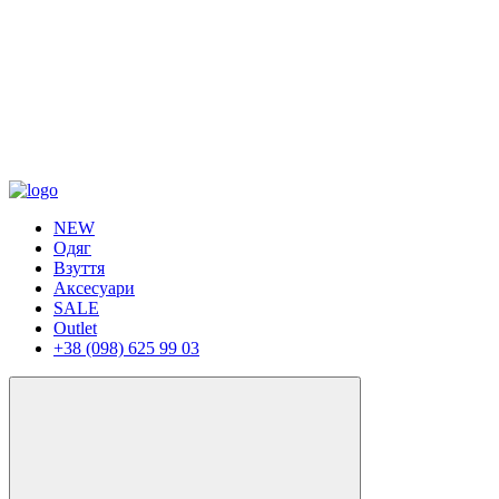
NEW
Одяг
Взуття
Аксесуари
SALE
Outlet
+38 (098) 625 99 03