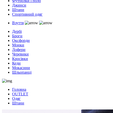
Футболки і поло
Джинси
Штани
Спортивний одяг
Взуття
Дербі
Броги
Оксфорди
Монки
Лофери
Черевики
Кросівки
Кеди
Мокасини
Шльопанці
Головна
OUTLET
Одяг
Штани