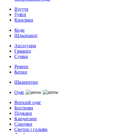
Взуття
Туфлі
Кросівки
Кеди
Шльопанці
Аксесуари
Гаманці
Сумки
Ремені
Кепки
Шкарпетки
Одяг
Верхній одяг
Костюми
Піджаки
Кардигани
Сорочки
Светри і гольфи