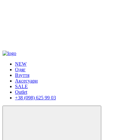
NEW
Одяг
Взуття
Аксесуари
SALE
Outlet
+38 (098) 625 99 03