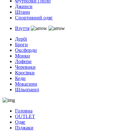
Футболки і поло
Джинси
Штани
Спортивний одяг
Взуття
Дербі
Броги
Оксфорди
Монки
Лофери
Черевики
Кросівки
Кеди
Мокасини
Шльопанці
Головна
OUTLET
Одяг
Піджаки