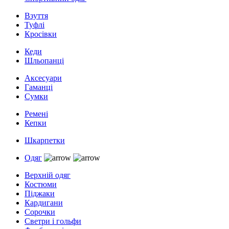
Взуття
Туфлі
Кросівки
Кеди
Шльопанці
Аксесуари
Гаманці
Сумки
Ремені
Кепки
Шкарпетки
Одяг
Верхній одяг
Костюми
Піджаки
Кардигани
Сорочки
Светри і гольфи