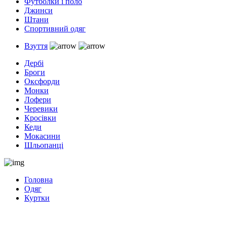
Футболки і поло
Джинси
Штани
Спортивний одяг
Взуття
Дербі
Броги
Оксфорди
Монки
Лофери
Черевики
Кросівки
Кеди
Мокасини
Шльопанці
Головна
Одяг
Куртки