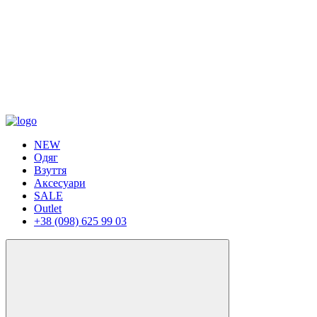
NEW
Одяг
Взуття
Аксесуари
SALE
Outlet
+38 (098) 625 99 03