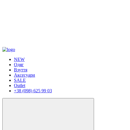
NEW
Одяг
Взуття
Аксесуари
SALE
Outlet
+38 (098) 625 99 03