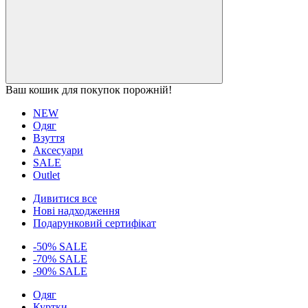
Ваш кошик для покупок порожній!
NEW
Одяг
Взуття
Аксесуари
SALE
Outlet
Дивитися все
Нові надходження
Подарунковий сертифікат
-50% SALE
-70% SALE
-90% SALE
Одяг
Куртки