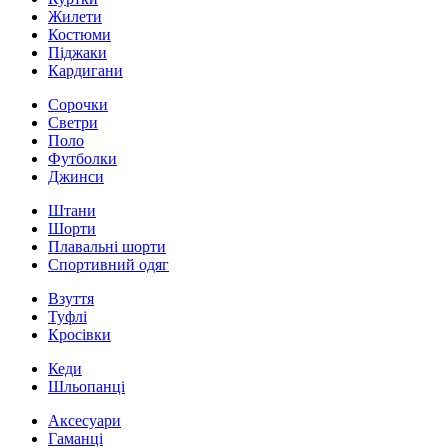
Жилети
Костюми
Піджаки
Кардигани
Сорочки
Светри
Поло
Футболки
Джинси
Штани
Шорти
Плавальні шорти
Спортивний одяг
Взуття
Туфлі
Кросівки
Кеди
Шльопанці
Аксесуари
Гаманці