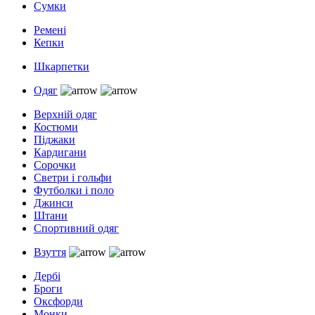
Сумки
Ремені
Кепки
Шкарпетки
Одяг
Верхній одяг
Костюми
Піджаки
Кардигани
Сорочки
Светри і гольфи
Футболки і поло
Джинси
Штани
Спортивний одяг
Взуття
Дербі
Броги
Оксфорди
Монки