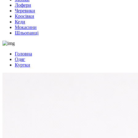
Лофери
Черевики
Кросівки
Кеди
Мокасини
Шльопанці
Головна
Одяг
Куртки