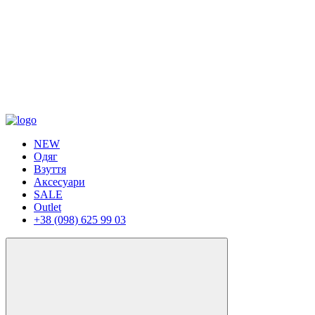
NEW
Одяг
Взуття
Аксесуари
SALE
Outlet
+38 (098) 625 99 03