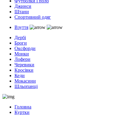
Футболки і поло
Джинси
Штани
Спортивний одяг
Взуття
Дербі
Броги
Оксфорди
Монки
Лофери
Черевики
Кросівки
Кеди
Мокасини
Шльопанці
Головна
Куртки