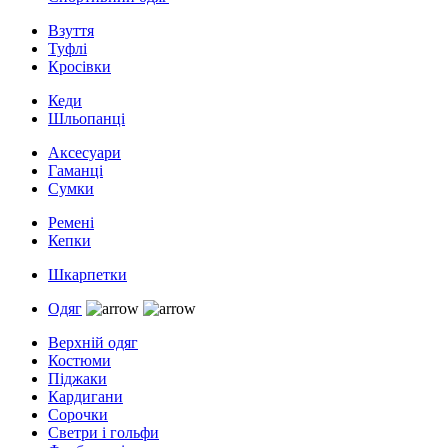
Взуття
Туфлі
Кросівки
Кеди
Шльопанці
Аксесуари
Гаманці
Сумки
Ремені
Кепки
Шкарпетки
Одяг
Верхній одяг
Костюми
Піджаки
Кардигани
Сорочки
Светри і гольфи