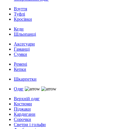
Взуття
Туфлі
Кросівки
Кеди
Шльопанці
Аксесуари
Гаманці
Сумки
Ремені
Кепки
Шкарпетки
Одяг
Верхній одяг
Костюми
Піджаки
Кардигани
Сорочки
Светри і гольфи