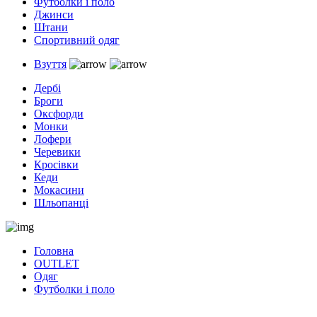
Футболки і поло
Джинси
Штани
Спортивний одяг
Взуття
Дербі
Броги
Оксфорди
Монки
Лофери
Черевики
Кросівки
Кеди
Мокасини
Шльопанці
Головна
OUTLET
Одяг
Футболки і поло