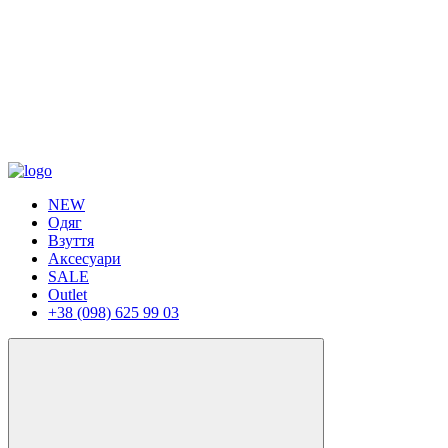
NEW
Одяг
Взуття
Аксесуари
SALE
Outlet
+38 (098) 625 99 03