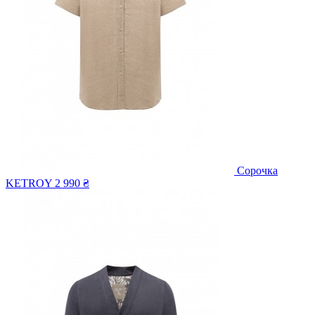
Сорочка
KETROY
2 990 ₴