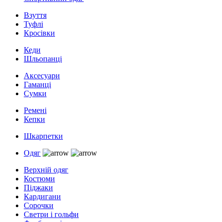
Взуття
Туфлі
Кросівки
Кеди
Шльопанці
Аксесуари
Гаманці
Сумки
Ремені
Кепки
Шкарпетки
Одяг
Верхній одяг
Костюми
Піджаки
Кардигани
Сорочки
Светри і гольфи