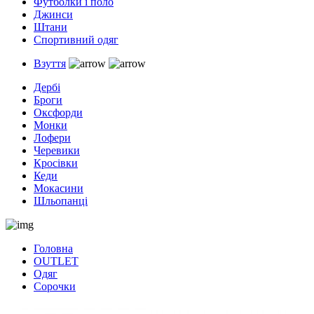
Футболки і поло
Джинси
Штани
Спортивний одяг
Взуття
Дербі
Броги
Оксфорди
Монки
Лофери
Черевики
Кросівки
Кеди
Мокасини
Шльопанці
Головна
OUTLET
Одяг
Сорочки