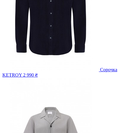
Сорочка
KETROY
2 990 ₴