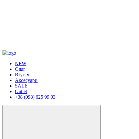
NEW
Одяг
Взуття
Аксесуари
SALE
Outlet
+38 (098) 625 99 03