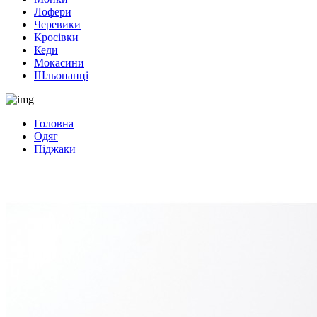
Лофери
Черевики
Кросівки
Кеди
Мокасини
Шльопанці
Головна
Одяг
Піджаки