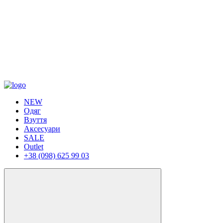
NEW
Одяг
Взуття
Аксесуари
SALE
Outlet
+38 (098) 625 99 03