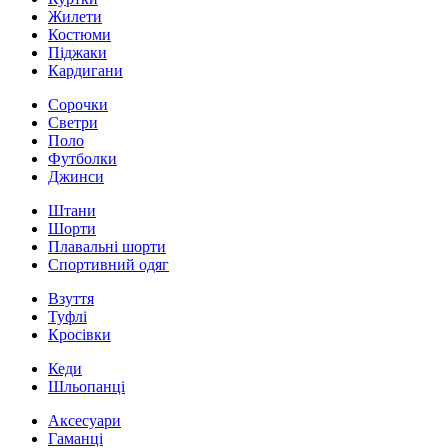
Жилети
Костюми
Піджаки
Кардигани
Сорочки
Светри
Поло
Футболки
Джинси
Штани
Шорти
Плавальні шорти
Спортивний одяг
Взуття
Туфлі
Кросівки
Кеди
Шльопанці
Аксесуари
Гаманці