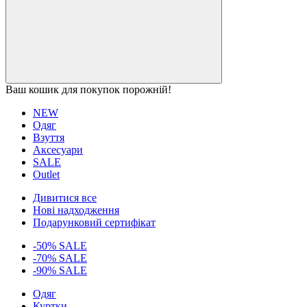
Ваш кошик для покупок порожній!
NEW
Одяг
Взуття
Аксесуари
SALE
Outlet
Дивитися все
Нові надходження
Подарунковий сертифікат
-50% SALE
-70% SALE
-90% SALE
Одяг
Куртки