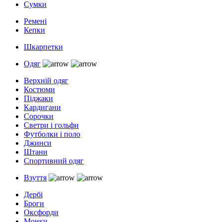
Сумки
Ремені
Кепки
Шкарпетки
Одяг
Верхній одяг
Костюми
Піджаки
Кардигани
Сорочки
Светри і гольфи
Футболки і поло
Джинси
Штани
Спортивний одяг
Взуття
Дербі
Броги
Оксфорди
Монки