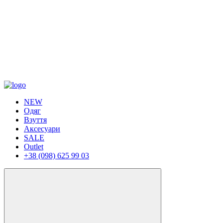
NEW
Одяг
Взуття
Аксесуари
SALE
Outlet
+38 (098) 625 99 03