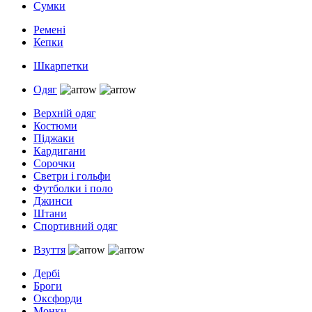
Сумки
Ремені
Кепки
Шкарпетки
Одяг
Верхній одяг
Костюми
Піджаки
Кардигани
Сорочки
Светри і гольфи
Футболки і поло
Джинси
Штани
Спортивний одяг
Взуття
Дербі
Броги
Оксфорди
Монки