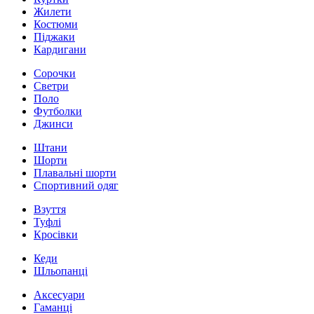
Жилети
Костюми
Піджаки
Кардигани
Сорочки
Светри
Поло
Футболки
Джинси
Штани
Шорти
Плавальні шорти
Спортивний одяг
Взуття
Туфлі
Кросівки
Кеди
Шльопанці
Аксесуари
Гаманці