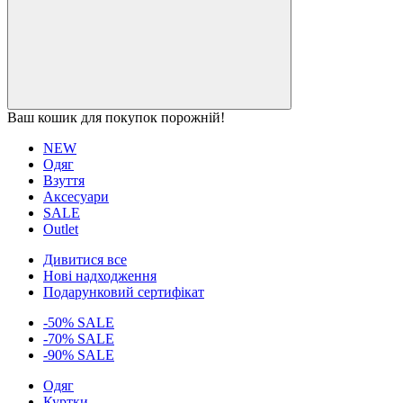
Ваш кошик для покупок порожній!
NEW
Одяг
Взуття
Аксесуари
SALE
Outlet
Дивитися все
Нові надходження
Подарунковий сертифікат
-50% SALE
-70% SALE
-90% SALE
Одяг
Куртки