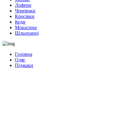
Лофери
Черевики
Кросівки
Кеди
Мокасини
Шльопанці
Головна
Одяг
Піджаки