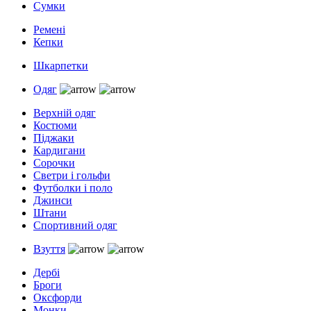
Сумки
Ремені
Кепки
Шкарпетки
Одяг
Верхній одяг
Костюми
Піджаки
Кардигани
Сорочки
Светри і гольфи
Футболки і поло
Джинси
Штани
Спортивний одяг
Взуття
Дербі
Броги
Оксфорди
Монки