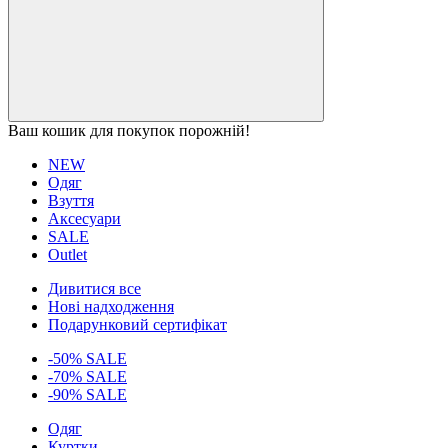
Ваш кошик для покупок порожній!
NEW
Одяг
Взуття
Аксесуари
SALE
Outlet
Дивитися все
Нові надходження
Подарунковий сертифікат
-50% SALE
-70% SALE
-90% SALE
Одяг
Куртки