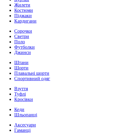
Жилети
Костюми
Піджаки
Кардигани
Сорочки
Светри
Поло
Футболки
Джинси
Штани
Шорти
Плавальні шорти
Спортивний одяг
Взуття
Туфлі
Кросівки
Кеди
Шльопанці
Аксесуари
Гаманці