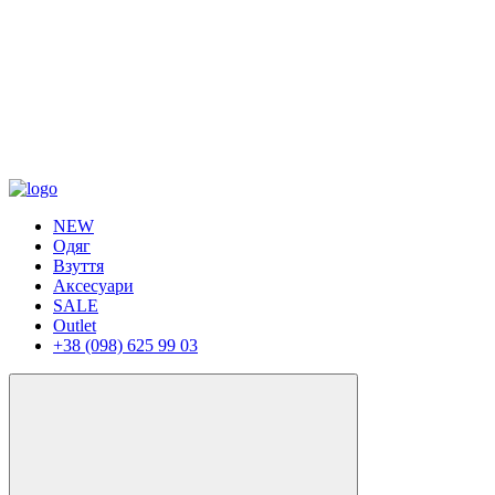
NEW
Одяг
Взуття
Аксесуари
SALE
Outlet
+38 (098) 625 99 03