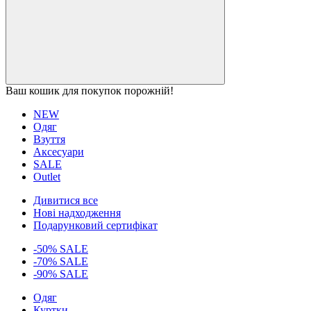
Ваш кошик для покупок порожній!
NEW
Одяг
Взуття
Аксесуари
SALE
Outlet
Дивитися все
Нові надходження
Подарунковий сертифікат
-50% SALE
-70% SALE
-90% SALE
Одяг
Куртки