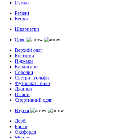
Сумки
Ремені
Кепки
Шкарпетки
Одяг
Верхній одяг
Костюми
Піджаки
Кардигани
Сорочки
Светри і гольфи
Футболки і поло
Джинси
Штани
Спортивний одяг
Взуття
Дербі
Броги
Оксфорди
Монки