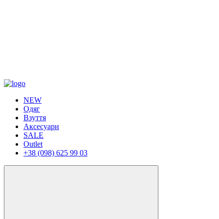
NEW
Одяг
Взуття
Аксесуари
SALE
Outlet
+38 (098) 625 99 03