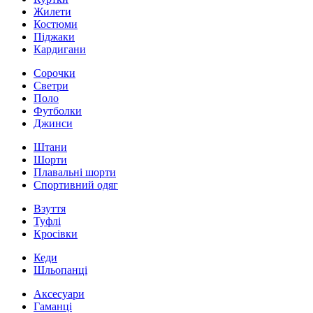
Жилети
Костюми
Піджаки
Кардигани
Сорочки
Светри
Поло
Футболки
Джинси
Штани
Шорти
Плавальні шорти
Спортивний одяг
Взуття
Туфлі
Кросівки
Кеди
Шльопанці
Аксесуари
Гаманці