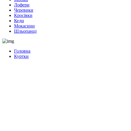
Лофери
Черевики
Кросівки
Кеди
Мокасини
Шльопанці
Головна
Куртки