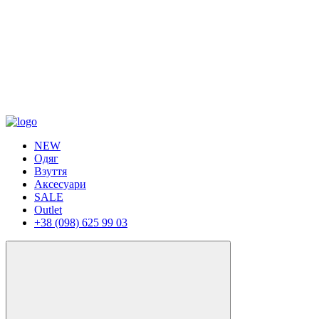
NEW
Одяг
Взуття
Аксесуари
SALE
Outlet
+38 (098) 625 99 03