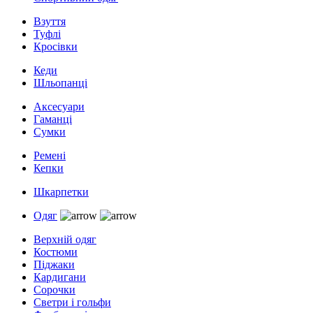
Взуття
Туфлі
Кросівки
Кеди
Шльопанці
Аксесуари
Гаманці
Сумки
Ремені
Кепки
Шкарпетки
Одяг
Верхній одяг
Костюми
Піджаки
Кардигани
Сорочки
Светри і гольфи