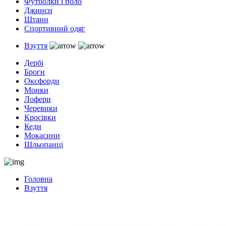
Футболки і поло
Джинси
Штани
Спортивний одяг
Взуття
Дербі
Броги
Оксфорди
Монки
Лофери
Черевики
Кросівки
Кеди
Мокасини
Шльопанці
Головна
Взуття