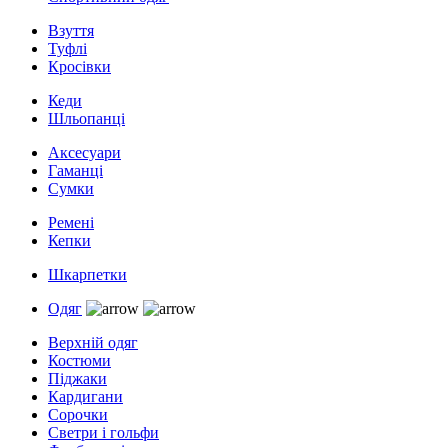
Взуття
Туфлі
Кросівки
Кеди
Шльопанці
Аксесуари
Гаманці
Сумки
Ремені
Кепки
Шкарпетки
Одяг
Верхній одяг
Костюми
Піджаки
Кардигани
Сорочки
Светри і гольфи