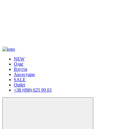
NEW
Одяг
Взуття
Аксесуари
SALE
Outlet
+38 (098) 625 99 03