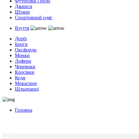
Футболки і поло
Джинси
Штани
Спортивний одяг
Взуття
Дербі
Броги
Оксфорди
Монки
Лофери
Черевики
Кросівки
Кеди
Мокасини
Шльопанці
Головна