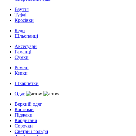
Взуття
Туфлі
Кросівки
Кеди
Шльопанці
Аксесуари
Гаманці
Сумки
Ремені
Кепки
Шкарпетки
Одяг
Верхній одяг
Костюми
Піджаки
Кардигани
Сорочки
Светри і гольфи