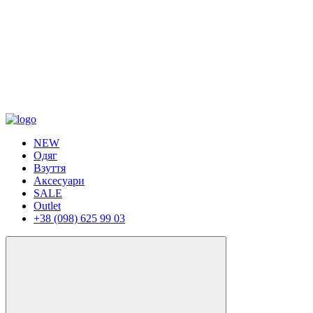
NEW
Одяг
Взуття
Аксесуари
SALE
Outlet
+38 (098) 625 99 03