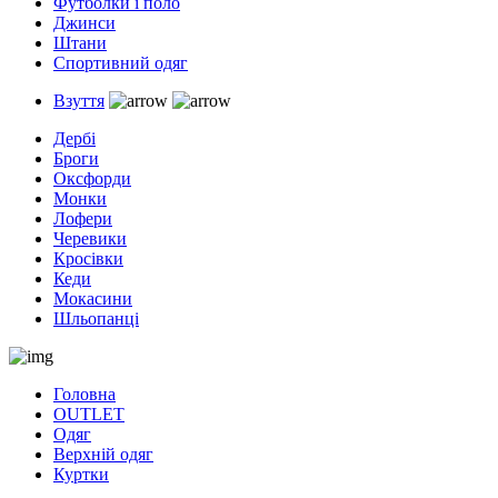
Футболки і поло
Джинси
Штани
Спортивний одяг
Взуття
Дербі
Броги
Оксфорди
Монки
Лофери
Черевики
Кросівки
Кеди
Мокасини
Шльопанці
Головна
OUTLET
Одяг
Верхній одяг
Куртки