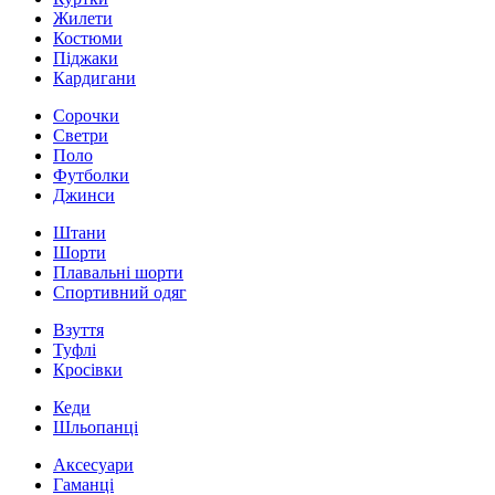
Жилети
Костюми
Піджаки
Кардигани
Сорочки
Светри
Поло
Футболки
Джинси
Штани
Шорти
Плавальні шорти
Спортивний одяг
Взуття
Туфлі
Кросівки
Кеди
Шльопанці
Аксесуари
Гаманці