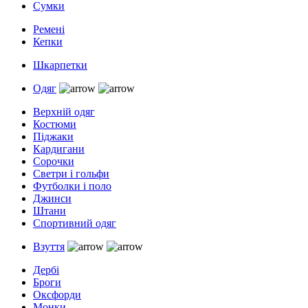
Сумки
Ремені
Кепки
Шкарпетки
Одяг
Верхній одяг
Костюми
Піджаки
Кардигани
Сорочки
Светри і гольфи
Футболки і поло
Джинси
Штани
Спортивний одяг
Взуття
Дербі
Броги
Оксфорди
Монки