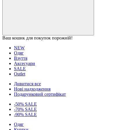
Ваш кошик для покупок порожній!
NEW
Одяг
Взуття
Аксесуари
SALE
Outlet
Дивитися все
Нові надходження
Подарунковий сертифікат
-50% SALE
-70% SALE
-90% SALE
Одяг
Куртки