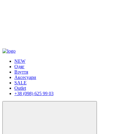
NEW
Одяг
Взуття
Аксесуари
SALE
Outlet
+38 (098) 625 99 03