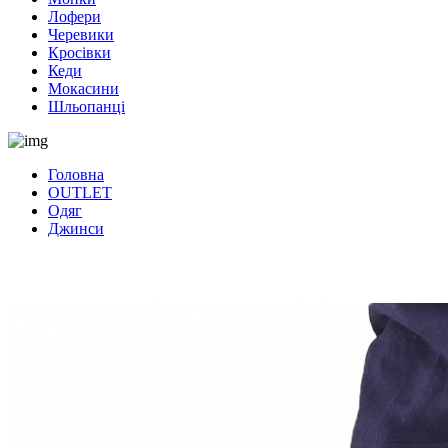
Лофери
Черевики
Кросівки
Кеди
Мокасини
Шльопанці
Головна
OUTLET
Одяг
Джинси