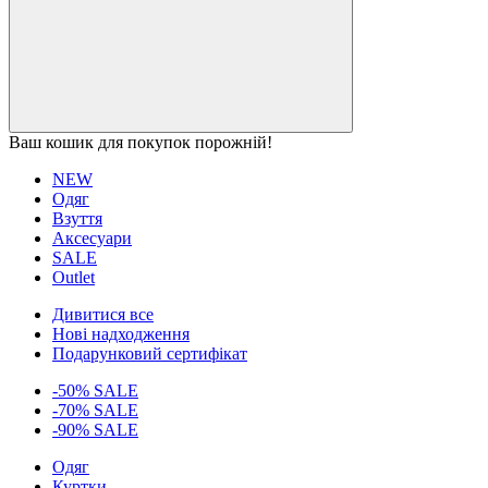
Ваш кошик для покупок порожній!
NEW
Одяг
Взуття
Аксесуари
SALE
Outlet
Дивитися все
Нові надходження
Подарунковий сертифікат
-50% SALE
-70% SALE
-90% SALE
Одяг
Куртки