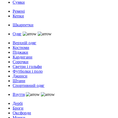
Сумки
Ремені
Кепки
Шкарпетки
Одяг
Верхній одяг
Костюми
Піджаки
Кардигани
Сорочки
Светри і гольфи
Футболки і поло
Джинси
Штани
Спортивний одяг
Взуття
Дербі
Броги
Оксфорди
Монки