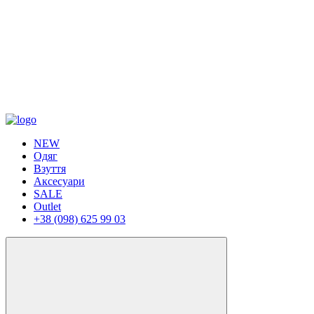
NEW
Одяг
Взуття
Аксесуари
SALE
Outlet
+38 (098) 625 99 03