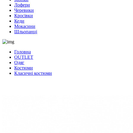
Лофери
Черевики
Кросівки
Кеди
Мокасини
Шльопанці
Головна
OUTLET
Одяг
Костюми
Класичні костюми