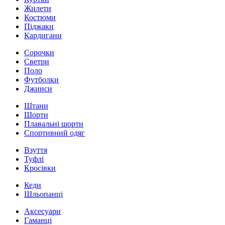
Жилети
Костюми
Піджаки
Кардигани
Сорочки
Светри
Поло
Футболки
Джинси
Штани
Шорти
Плавальні шорти
Спортивний одяг
Взуття
Туфлі
Кросівки
Кеди
Шльопанці
Аксесуари
Гаманці