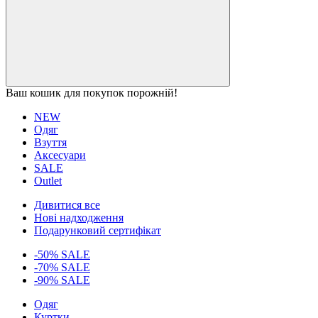
Ваш кошик для покупок порожній!
NEW
Одяг
Взуття
Аксесуари
SALE
Outlet
Дивитися все
Нові надходження
Подарунковий сертифікат
-50% SALE
-70% SALE
-90% SALE
Одяг
Куртки