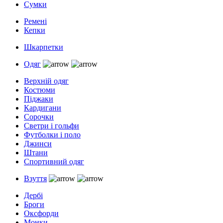
Сумки
Ремені
Кепки
Шкарпетки
Одяг
Верхній одяг
Костюми
Піджаки
Кардигани
Сорочки
Светри і гольфи
Футболки і поло
Джинси
Штани
Спортивний одяг
Взуття
Дербі
Броги
Оксфорди
Монки