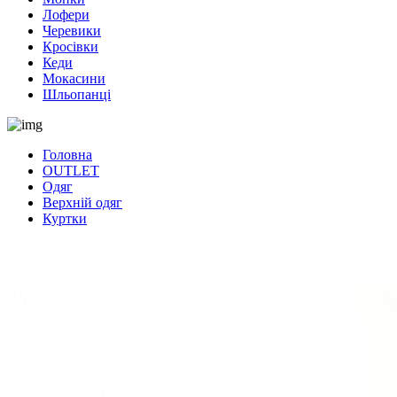
Лофери
Черевики
Кросівки
Кеди
Мокасини
Шльопанці
Головна
OUTLET
Одяг
Верхній одяг
Куртки