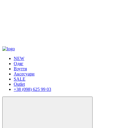
NEW
Одяг
Взуття
Аксесуари
SALE
Outlet
+38 (098) 625 99 03