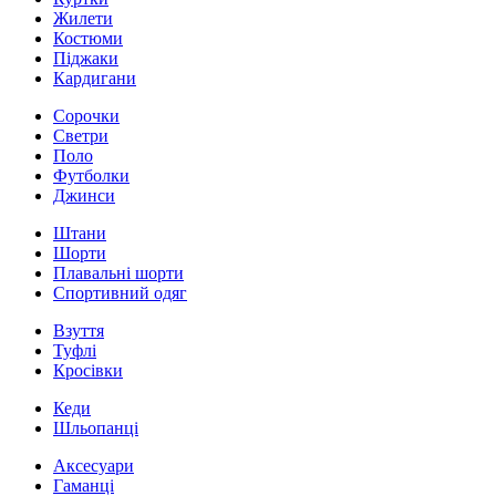
Жилети
Костюми
Піджаки
Кардигани
Сорочки
Светри
Поло
Футболки
Джинси
Штани
Шорти
Плавальні шорти
Спортивний одяг
Взуття
Туфлі
Кросівки
Кеди
Шльопанці
Аксесуари
Гаманці