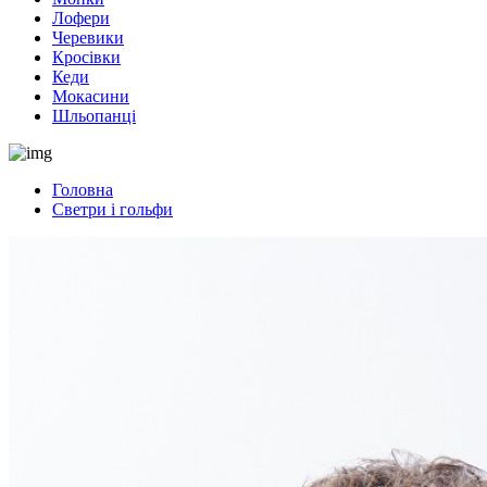
Лофери
Черевики
Кросівки
Кеди
Мокасини
Шльопанці
Головна
Светри і гольфи