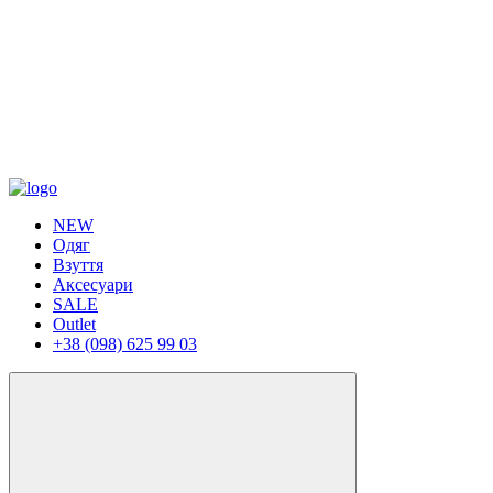
NEW
Одяг
Взуття
Аксесуари
SALE
Outlet
+38 (098) 625 99 03