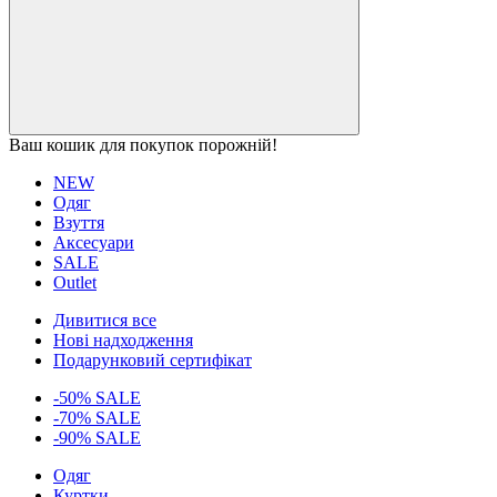
Ваш кошик для покупок порожній!
NEW
Одяг
Взуття
Аксесуари
SALE
Outlet
Дивитися все
Нові надходження
Подарунковий сертифікат
-50% SALE
-70% SALE
-90% SALE
Одяг
Куртки