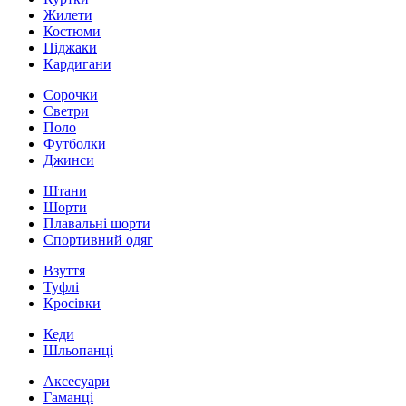
Жилети
Костюми
Піджаки
Кардигани
Сорочки
Светри
Поло
Футболки
Джинси
Штани
Шорти
Плавальні шорти
Спортивний одяг
Взуття
Туфлі
Кросівки
Кеди
Шльопанці
Аксесуари
Гаманці