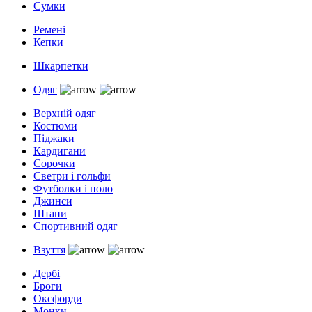
Сумки
Ремені
Кепки
Шкарпетки
Одяг
Верхній одяг
Костюми
Піджаки
Кардигани
Сорочки
Светри і гольфи
Футболки і поло
Джинси
Штани
Спортивний одяг
Взуття
Дербі
Броги
Оксфорди
Монки