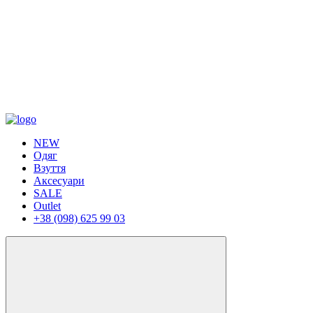
NEW
Одяг
Взуття
Аксесуари
SALE
Outlet
+38 (098) 625 99 03