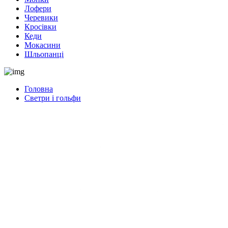
Лофери
Черевики
Кросівки
Кеди
Мокасини
Шльопанці
Головна
Светри і гольфи