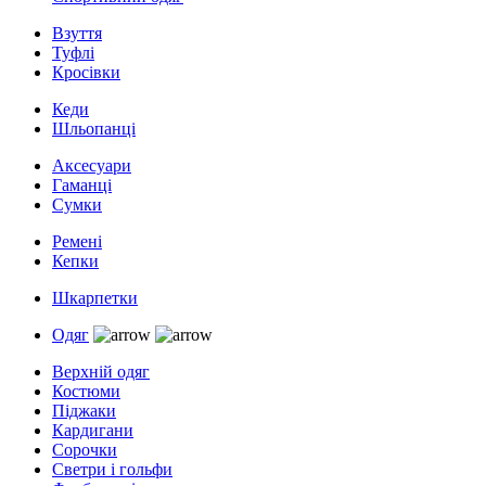
Взуття
Туфлі
Кросівки
Кеди
Шльопанці
Аксесуари
Гаманці
Сумки
Ремені
Кепки
Шкарпетки
Одяг
Верхній одяг
Костюми
Піджаки
Кардигани
Сорочки
Светри і гольфи