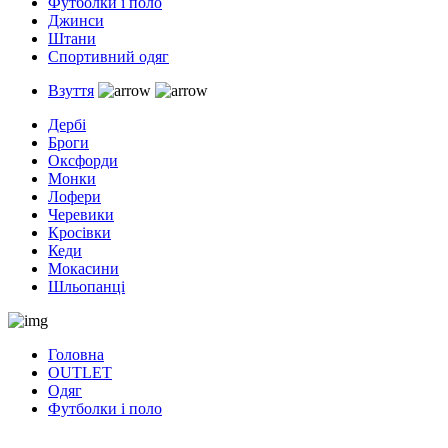
Футболки і поло
Джинси
Штани
Спортивний одяг
Взуття
Дербі
Броги
Оксфорди
Монки
Лофери
Черевики
Кросівки
Кеди
Мокасини
Шльопанці
Головна
OUTLET
Одяг
Футболки і поло