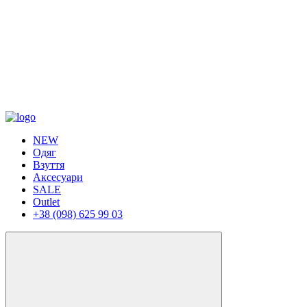
NEW
Одяг
Взуття
Аксесуари
SALE
Outlet
+38 (098) 625 99 03