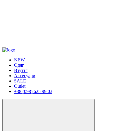
NEW
Одяг
Взуття
Аксесуари
SALE
Outlet
+38 (098) 625 99 03