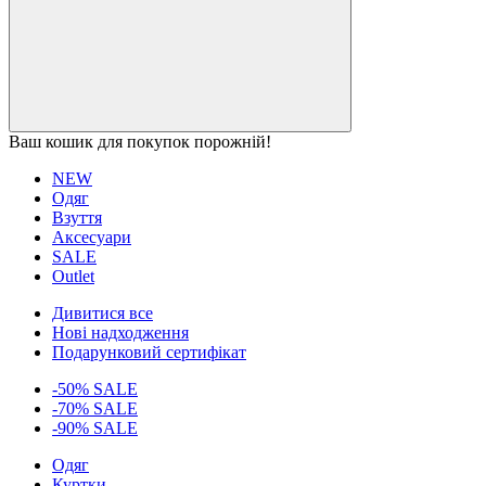
Ваш кошик для покупок порожній!
NEW
Одяг
Взуття
Аксесуари
SALE
Outlet
Дивитися все
Нові надходження
Подарунковий сертифікат
-50% SALE
-70% SALE
-90% SALE
Одяг
Куртки