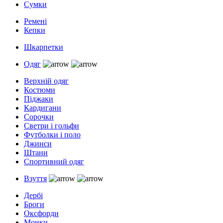
Сумки
Ремені
Кепки
Шкарпетки
Одяг
Верхній одяг
Костюми
Піджаки
Кардигани
Сорочки
Светри і гольфи
Футболки і поло
Джинси
Штани
Спортивний одяг
Взуття
Дербі
Броги
Оксфорди
Монки