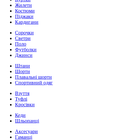
Жилети
Костюми
Піджаки
Кардигани
Сорочки
Светри
Поло
Футболки
Джинси
Штани
Шорти
Плавальні шорти
Спортивний одяг
Взуття
Туфлі
Кросівки
Кеди
Шльопанці
Аксесуари
Гаманці