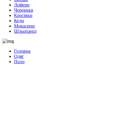
Лофери
Черевики
Кросівки
Кеди
Мокасини
Шльопанці
Головна
Одяг
Поло