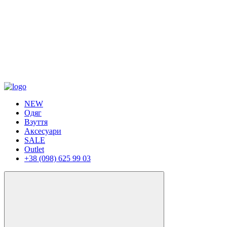
NEW
Одяг
Взуття
Аксесуари
SALE
Outlet
+38 (098) 625 99 03