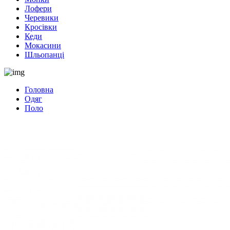
Лофери
Черевики
Кросівки
Кеди
Мокасини
Шльопанці
Головна
Одяг
Поло