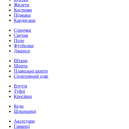
Жилети
Костюми
Піджаки
Кардигани
Сорочки
Светри
Поло
Футболки
Джинси
Штани
Шорти
Плавальні шорти
Спортивний одяг
Взуття
Туфлі
Кросівки
Кеди
Шльопанці
Аксесуари
Гаманці