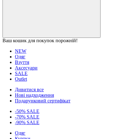
Ваш кошик для покупок порожній!
NEW
Одяг
Взуття
Аксесуари
SALE
Outlet
Дивитися все
Нові надходження
Подарунковий сертифікат
-50% SALE
-70% SALE
-90% SALE
Одяг
Куртки