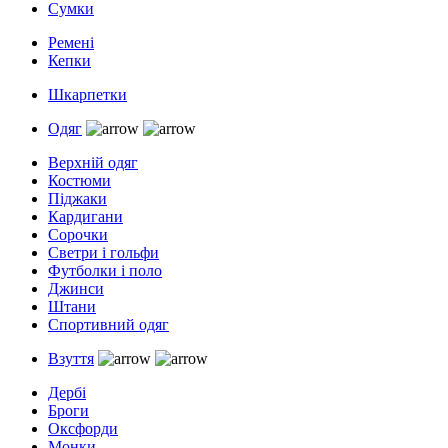
Сумки
Ремені
Кепки
Шкарпетки
Одяг
Верхній одяг
Костюми
Піджаки
Кардигани
Сорочки
Светри і гольфи
Футболки і поло
Джинси
Штани
Спортивний одяг
Взуття
Дербі
Броги
Оксфорди
Монки