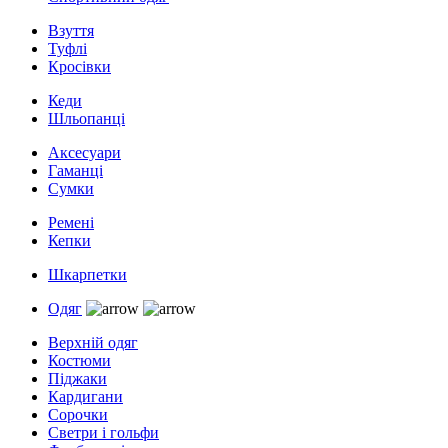
Взуття
Туфлі
Кросівки
Кеди
Шльопанці
Аксесуари
Гаманці
Сумки
Ремені
Кепки
Шкарпетки
Одяг
Верхній одяг
Костюми
Піджаки
Кардигани
Сорочки
Светри і гольфи