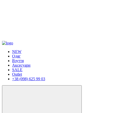
NEW
Одяг
Взуття
Аксесуари
SALE
Outlet
+38 (098) 625 99 03