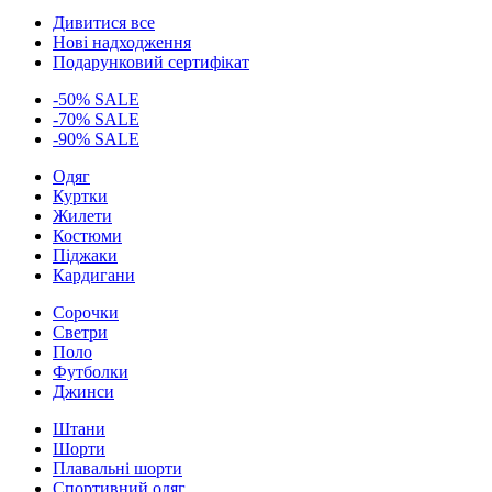
Дивитися все
Нові надходження
Подарунковий сертифікат
-50% SALE
-70% SALE
-90% SALE
Одяг
Куртки
Жилети
Костюми
Піджаки
Кардигани
Сорочки
Светри
Поло
Футболки
Джинси
Штани
Шорти
Плавальні шорти
Спортивний одяг