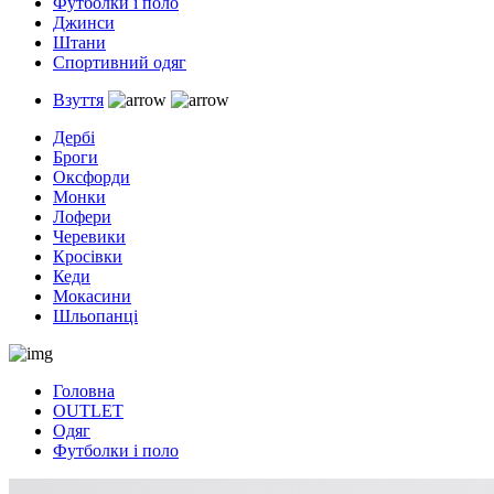
Футболки і поло
Джинси
Штани
Спортивний одяг
Взуття
Дербі
Броги
Оксфорди
Монки
Лофери
Черевики
Кросівки
Кеди
Мокасини
Шльопанці
Головна
OUTLET
Одяг
Футболки і поло